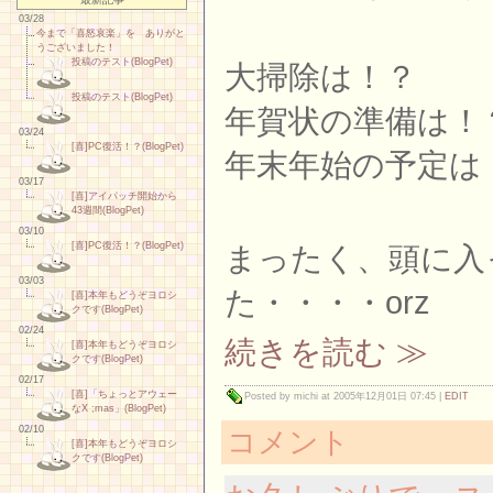
03/28
今まで「喜怒哀楽」を ありがと
うございました！
投稿のテスト(BlogPet)
大掃除は！？
投稿のテスト(BlogPet)
年賀状の準備は！
03/24
[喜]PC復活！？(BlogPet)
年末年始の予定は
03/17
[喜]アイパッチ開始から
43週間(BlogPet)
03/10
まったく、頭に入
[喜]PC復活！？(BlogPet)
03/03
た・・・・orz
[喜]本年もどうぞヨロシ
クです(BlogPet)
02/24
続きを読む ≫
[喜]本年もどうぞヨロシ
クです(BlogPet)
02/17
[喜]「ちょっとアウェー
Posted by michi at 2005年12月01日 07:45
|
EDIT
なX ;mas」(BlogPet)
02/10
コメント
[喜]本年もどうぞヨロシ
クです(BlogPet)