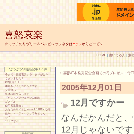
喜怒哀楽
☆ミッチのリヴリー＆バルビレッジネタは
からどーぞｖ
コチラ
HOME
|
書いてる人
|
素
"ぶつぶつ"の最新記事１０件
« [喜][MT本発売記念企画その2]プレゼント付TB企
今まで「喜怒哀楽」を ありがとう
ございました！
PC復活！？
2005年12月01日
本年もどうぞヨロシクです
安曇野へ
冬休みに突入します
「ちょっとアウェーなX'mas」
12月ですかー
ゴスペル
使用容量報告ｖ
あなたのサイトはYahoo! JAPANで何
位か・・・チェックしてみません
なんだかんだと、
か？
12月ですかー
12月じゃないですか！
最新記事