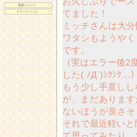
お久しぶりでース
最新コメント
▽
てました！
トラックバック
▽
ミッチさんは大分
ワタシもようやく
です。
（実はエラー後2
した( ﾉД`)ｼｸｼｸ…
もう少し手直しし
が、まだあります
ないほうが良さそ
それで最近軽いと
て思ってみたり、