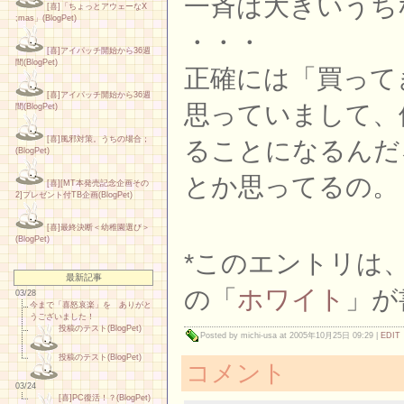
一斉は大きいうち
[喜]「ちょっとアウェーなX
;mas」(BlogPet)
・・・
[喜]アイパッチ開始から36週
間(BlogPet)
正確には「買って
[喜]アイパッチ開始から36週
思っていまして、
間(BlogPet)
[喜]風邪対策。うちの場合；
ることになるんだ
(BlogPet)
とか思ってるの。
[喜][MT本発売記念企画その
2]プレゼント付TB企画(BlogPet)
[喜]最終決断＜幼稚園選び＞
(BlogPet)
*このエントリは
最新記事
の「
ホワイト
」が
03/28
今まで「喜怒哀楽」を ありがと
うございました！
投稿のテスト(BlogPet)
Posted by michi-usa at 2005年10月25日 09:29
|
EDIT
投稿のテスト(BlogPet)
コメント
03/24
[喜]PC復活！？(BlogPet)