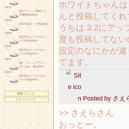
ホワイトちゃんは 
03/17
[喜]アイパッチ開始から
んと投稿してくれ
43週間(BlogPet)
03/10
[喜]PC復活！？(BlogPet)
うちは 3.2にア
03/03
度も投稿してない
[喜]本年もどうぞヨロシ
クです(BlogPet)
02/24
設定のなにかが違
[喜]本年もどうぞヨロシ
クです(BlogPet)
てます。
02/17
[喜]「ちょっとアウェー
なX ;mas」(BlogPet)
02/10
[喜]本年もどうぞヨロシ
クです(BlogPet)
最新コメント
▽
Posted by
さえ
トラックバック
▽
>> さえらさん
おっとー。