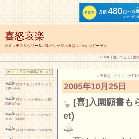
喜怒哀楽
☆ミッチのリヴリー＆バルビレッジネタは
からどーぞｖ
コチラ
HOME
|
書いてる人
|
素
"ホワイト日記"の最新記事１０件
« 衣替え
|
メイン
|
[MT
2005年10月25日
[喜]本年もどうぞヨロシクで
す(BlogPet)
[喜]入園願書も
[喜]アイパッチ開始から43週
間(BlogPet)
et)
[喜]「ちょっとアウェーなX
;mas」(BlogPet)
[喜]使用容量報告ｖ(BlogPet)