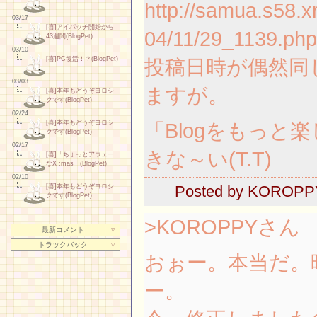
http://samua.s58.x
03/17
[喜]アイパッチ開始から
04/11/29_1139.php
43週間(BlogPet)
03/10
投稿日時が偶然同
[喜]PC復活！？(BlogPet)
03/03
ますが。
[喜]本年もどうぞヨロシ
クです(BlogPet)
02/24
「Blogをもっと
[喜]本年もどうぞヨロシ
クです(BlogPet)
02/17
きな～い(T.T)
[喜]「ちょっとアウェー
なX ;mas」(BlogPet)
02/10
Posted by
KOROPP
[喜]本年もどうぞヨロシ
クです(BlogPet)
>KOROPPYさん
最新コメント
▽
トラックバック
▽
おぉー。本当だ。
ー。