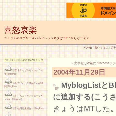
喜怒哀楽
☆ミッチのリヴリー＆バルビレッジネタは
からどーぞｖ
コチラ
HOME
|
書いてる人
|
素
"ホワイト日記"の最新記事１０件
« 文字化け対策に.htaccess
2004年11月29日
[喜]本年もどうぞヨロシクで
す(BlogPet)
MyblogList
[喜]アイパッチ開始から43週
間(BlogPet)
に追加する(こうさ
[喜]「ちょっとアウェーなX
;mas」(BlogPet)
きょうはMTした
[喜]使用容量報告ｖ(BlogPet)