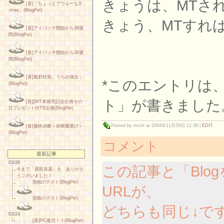
きょうは、MTさ
[喜]「ちょっとアウェーなX
;mas」(BlogPet)
きょう、MTすれ
[喜]アイパッチ開始から36週
間(BlogPet)
[喜]アイパッチ開始から36週
間(BlogPet)
[喜]風邪対策。うちの場合；
*このエントリは
(BlogPet)
ト」が書きました
[喜][MT本発売記念企画その
2]プレゼント付TB企画(BlogPet)
Posted by michi at 2004年11月29日 11:39
|
EDIT
[喜]最終決断＜幼稚園選び＞
(BlogPet)
コメント
最新記事
03/28
この記事と「Blo
今まで「喜怒哀楽」を ありがと
うございました！
投稿のテスト(BlogPet)
URLが、
投稿のテスト(BlogPet)
どちらも同じ↓で
03/24
[喜]PC復活！？(BlogPet)